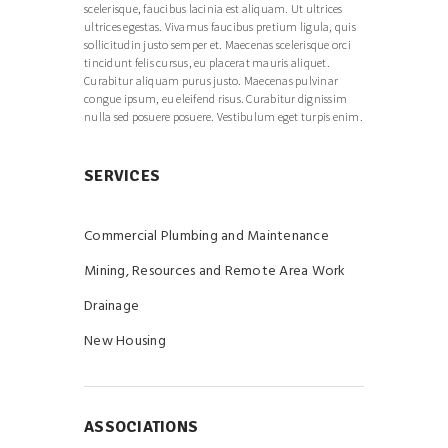
scelerisque, faucibus lacinia est aliquam. Ut ultrices
ultrices egestas. Vivamus faucibus pretium ligula, quis
sollicitudin justo semper et. Maecenas scelerisque orci
tincidunt felis cursus, eu placerat mauris aliquet.
Curabitur aliquam purus justo. Maecenas pulvinar
congue ipsum, eu eleifend risus. Curabitur dignissim
nulla sed posuere posuere. Vestibulum eget turpis enim.
SERVICES
Commercial Plumbing and Maintenance
Mining, Resources and Remote Area Work
Drainage
New Housing
ASSOCIATIONS