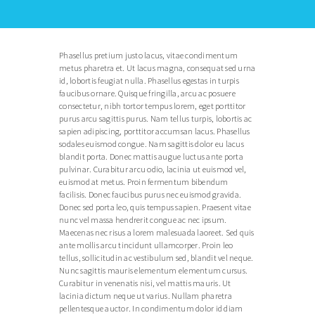
Phasellus pretium justo lacus, vitae condimentum
metus pharetra et. Ut lacus magna, consequat sed urna
id, lobortis feugiat nulla. Phasellus egestas in turpis
faucibus ornare. Quisque fringilla, arcu ac posuere
consectetur, nibh tortor tempus lorem, eget porttitor
purus arcu sagittis purus. Nam tellus turpis, lobortis ac
sapien adipiscing, porttitor accumsan lacus. Phasellus
sodales euismod congue. Nam sagittis dolor eu lacus
blandit porta. Donec mattis augue luctus ante porta
pulvinar. Curabitur arcu odio, lacinia ut euismod vel,
euismod at metus. Proin fermentum bibendum
facilisis. Donec faucibus purus nec euismod gravida.
Donec sed porta leo, quis tempus sapien. Praesent vitae
nunc vel massa hendrerit congue ac nec ipsum.
Maecenas nec risus a lorem malesuada laoreet. Sed quis
ante mollis arcu tincidunt ullamcorper. Proin leo
tellus, sollicitudin ac vestibulum sed, blandit vel neque.
Nunc sagittis mauris elementum elementum cursus.
Curabitur in venenatis nisi, vel mattis mauris. Ut
lacinia dictum neque ut varius. Nullam pharetra
pellentesque auctor. In condimentum dolor id diam